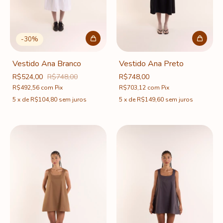
-
30
%
Vestido Ana Branco
Vestido Ana Preto
R$524,00
R$748,00
R$748,00
R$492,56
com
Pix
R$703,12
com
Pix
5
x
de
R$104,80
sem juros
5
x
de
R$149,60
sem juros