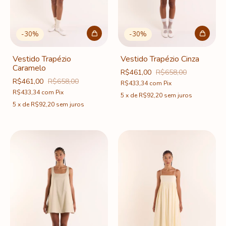
-
30
%
-
30
%
Vestido Trapézio
Vestido Trapézio Cinza
Caramelo
R$461,00
R$658,00
R$461,00
R$658,00
R$433,34
com
Pix
R$433,34
com
Pix
5
x
de
R$92,20
sem juros
5
x
de
R$92,20
sem juros