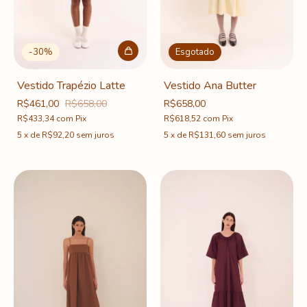
-
30
%
Esgotado
Vestido Trapézio Latte
Vestido Ana Butter
R$461,00
R$658,00
R$658,00
R$433,34
com
Pix
R$618,52
com
Pix
5
x
de
R$92,20
sem juros
5
x
de
R$131,60
sem juros