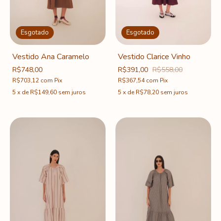
Esgotado
Esgotado
Vestido Ana Caramelo
Vestido Clarice Vinho
R$748,00
R$391,00
R$558,00
R$703,12
com
Pix
R$367,54
com
Pix
5
x
de
R$149,60
sem juros
5
x
de
R$78,20
sem juros