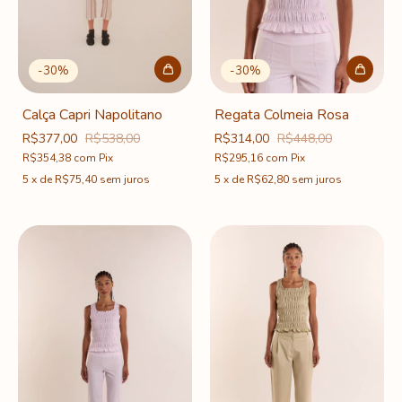
-
30
%
-
30
%
Regata Colmeia Rosa
Calça Capri Napolitano
R$314,00
R$448,00
R$377,00
R$538,00
R$295,16
com
Pix
R$354,38
com
Pix
5
x
de
R$62,80
sem juros
5
x
de
R$75,40
sem juros