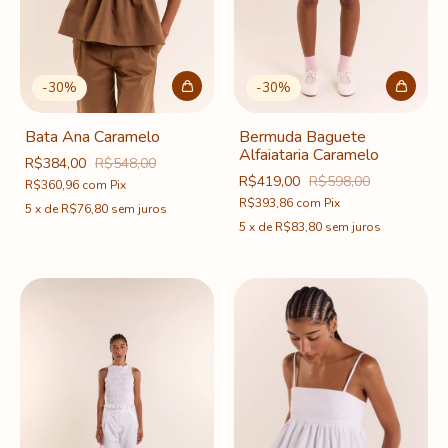
-
30
%
-
30
%
Bata Ana Caramelo
Bermuda Baguete
Alfaiataria Caramelo
R$384,00
R$548,00
R$419,00
R$598,00
R$360,96
com
Pix
R$393,86
com
Pix
5
x
de
R$76,80
sem juros
5
x
de
R$83,80
sem juros