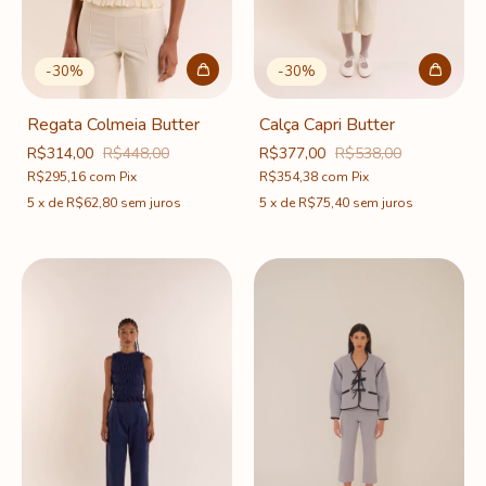
-
30
%
-
30
%
Regata Colmeia Butter
Calça Capri Butter
R$314,00
R$448,00
R$377,00
R$538,00
R$295,16
com
Pix
R$354,38
com
Pix
5
x
de
R$62,80
sem juros
5
x
de
R$75,40
sem juros