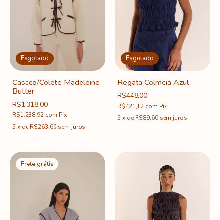
Esgotado
Esgotado
Regata Colmeia Azul
Casaco/Colete Madeleine
Butter
R$448,00
R$1.318,00
R$421,12
com
Pix
R$1.238,92
com
Pix
5
x
de
R$89,60
sem juros
5
x
de
R$263,60
sem juros
Frete grátis