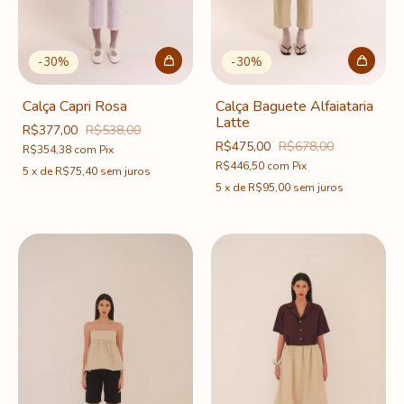
-
30
%
-
30
%
Calça Capri Rosa
Calça Baguete Alfaiataria
Latte
R$377,00
R$538,00
R$475,00
R$678,00
R$354,38
com
Pix
R$446,50
com
Pix
5
x
de
R$75,40
sem juros
5
x
de
R$95,00
sem juros