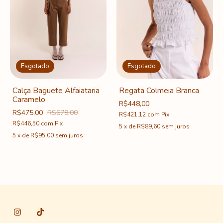
Esgotado
Esgotado
Calça Baguete Alfaiataria
Regata Colmeia Branca
Caramelo
R$448,00
R$475,00
R$678,00
R$421,12
com
Pix
R$446,50
com
Pix
5
x
de
R$89,60
sem juros
5
x
de
R$95,00
sem juros