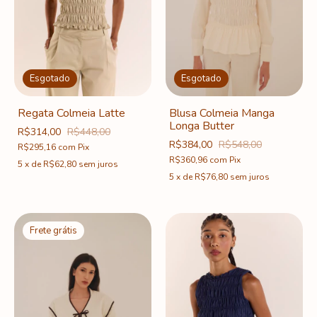
Esgotado
Esgotado
Regata Colmeia Latte
Blusa Colmeia Manga
Longa Butter
R$314,00
R$448,00
R$384,00
R$548,00
R$295,16
com
Pix
R$360,96
com
Pix
5
x
de
R$62,80
sem juros
5
x
de
R$76,80
sem juros
Frete grátis