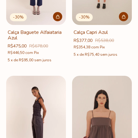
-
30
%
-
30
%
Calça Baguete Alfaiataria
Calça Capri Azul
Azul
R$377,00
R$538,00
R$475,00
R$678,00
R$354,38
com
Pix
R$446,50
com
Pix
5
x
de
R$75,40
sem juros
5
x
de
R$95,00
sem juros