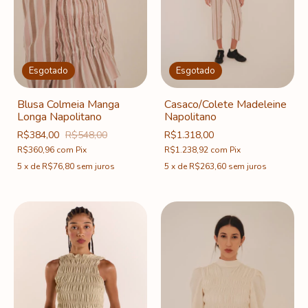
Esgotado
Esgotado
Blusa Colmeia Manga
Casaco/Colete Madeleine
Longa Napolitano
Napolitano
R$384,00
R$548,00
R$1.318,00
R$360,96
com
Pix
R$1.238,92
com
Pix
5
x
de
R$76,80
sem juros
5
x
de
R$263,60
sem juros