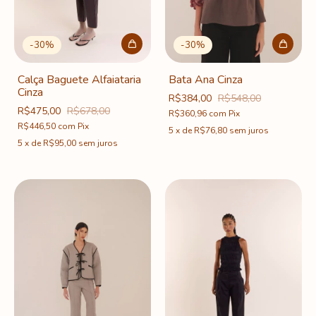
-
30
%
-
30
%
Calça Baguete Alfaiataria
Bata Ana Cinza
Cinza
R$384,00
R$548,00
R$475,00
R$678,00
R$360,96
com
Pix
R$446,50
com
Pix
5
x
de
R$76,80
sem juros
5
x
de
R$95,00
sem juros