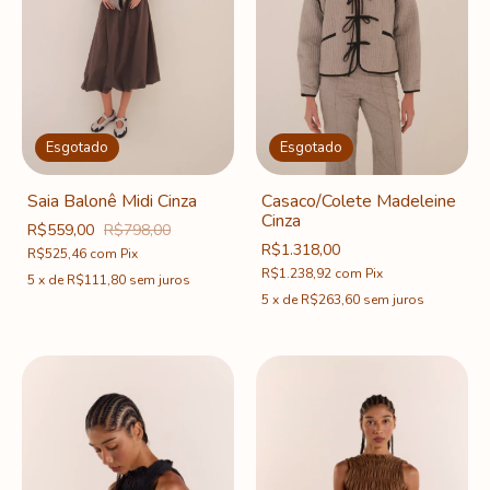
Esgotado
Esgotado
Saia Balonê Midi Cinza
Casaco/Colete Madeleine
Cinza
R$559,00
R$798,00
R$1.318,00
R$525,46
com
Pix
R$1.238,92
com
Pix
5
x
de
R$111,80
sem juros
5
x
de
R$263,60
sem juros