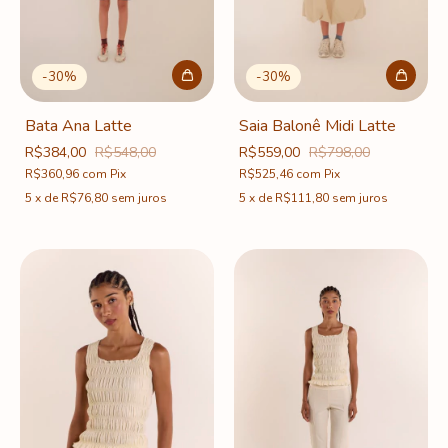
-
30
%
-
30
%
Bata Ana Latte
Saia Balonê Midi Latte
R$384,00
R$548,00
R$559,00
R$798,00
R$360,96
com
Pix
R$525,46
com
Pix
5
x
de
R$76,80
sem juros
5
x
de
R$111,80
sem juros