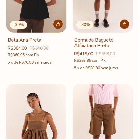
-
30
%
-
30
%
Bermuda Baguete
Bata Ana Preta
Alfaiataria Preta
R$384,00
R$548,00
R$419,00
R$598,00
R$360,96
com
Pix
R$393,86
com
Pix
5
x
de
R$76,80
sem juros
5
x
de
R$83,80
sem juros