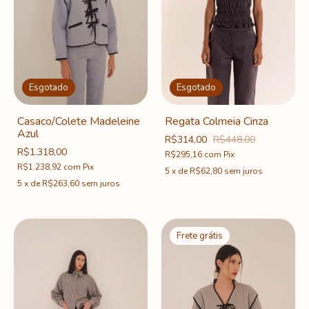
Esgotado
Esgotado
Regata Colmeia Cinza
Casaco/Colete Madeleine
Azul
R$314,00
R$448,00
R$1.318,00
R$295,16
com
Pix
R$1.238,92
com
Pix
5
x
de
R$62,80
sem juros
5
x
de
R$263,60
sem juros
Frete grátis