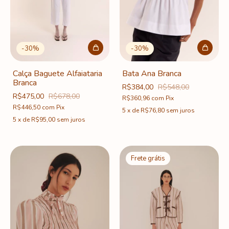
-
30
%
-
30
%
Calça Baguete Alfaiataria
Bata Ana Branca
Branca
R$384,00
R$548,00
R$475,00
R$678,00
R$360,96
com
Pix
R$446,50
com
Pix
5
x
de
R$76,80
sem juros
5
x
de
R$95,00
sem juros
Frete grátis