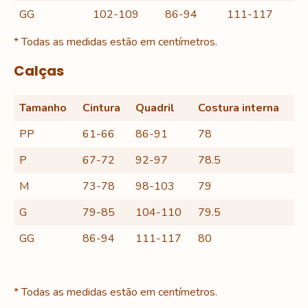
GG
102-109
86-94
111-117
* Todas as medidas estão em centímetros.
Calças
Tamanho
Cintura
Quadril
Costura interna
PP
61-66
86-91
78
P
67-72
92-97
78.5
M
73-78
98-103
79
G
79-85
104-110
79.5
GG
86-94
111-117
80
* Todas as medidas estão em centímetros.