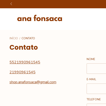
INÍCIO
/
CONTATO
Contato
NOME
5521990961545
21990961545
E-MAIL
shop.anafonsaca@gmail.com
TELEFONE