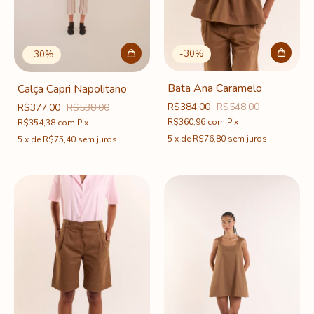
-
30
%
-
30
%
Bata Ana Caramelo
Calça Capri Napolitano
R$384,00
R$548,00
R$377,00
R$538,00
R$360,96
com
Pix
R$354,38
com
Pix
5
x
de
R$76,80
sem juros
5
x
de
R$75,40
sem juros