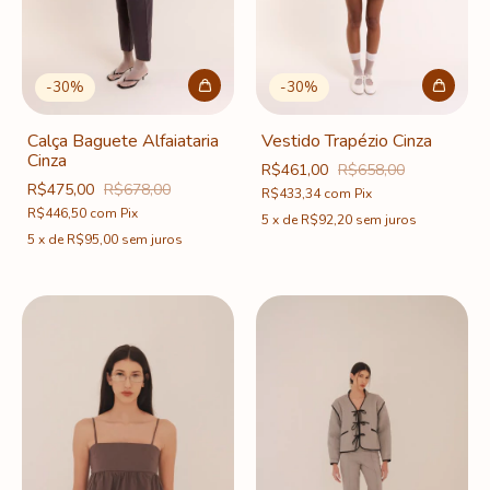
-
30
%
-
30
%
Calça Baguete Alfaiataria
Vestido Trapézio Cinza
Cinza
R$461,00
R$658,00
R$475,00
R$678,00
R$433,34
com
Pix
R$446,50
com
Pix
5
x
de
R$92,20
sem juros
5
x
de
R$95,00
sem juros