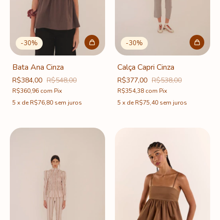
-
30
%
-
30
%
Bata Ana Cinza
Calça Capri Cinza
R$384,00
R$548,00
R$377,00
R$538,00
R$360,96
com
Pix
R$354,38
com
Pix
5
x
de
R$76,80
sem juros
5
x
de
R$75,40
sem juros