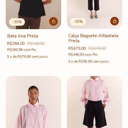
-
30
%
-
30
%
Calça Baguete Alfaiataria
Bata Ana Preta
Preta
R$384,00
R$548,00
R$475,00
R$678,00
R$360,96
com
Pix
R$446,50
com
Pix
5
x
de
R$76,80
sem juros
5
x
de
R$95,00
sem juros