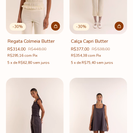
-
30
%
-
30
%
Regata Colmeia Butter
Calça Capri Butter
R$314,00
R$448,00
R$377,00
R$538,00
R$295,16
com
Pix
R$354,38
com
Pix
5
x
de
R$62,80
sem juros
5
x
de
R$75,40
sem juros