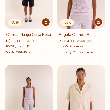
-
30
%
-
30
%
Camisa Manga Curta Rosa
Regata Colmeia Rosa
R$307,00
R$438,00
R$314,00
R$448,00
R$288,58
com
Pix
R$295,16
com
Pix
5
x
de
R$61,40
sem juros
5
x
de
R$62,80
sem juros