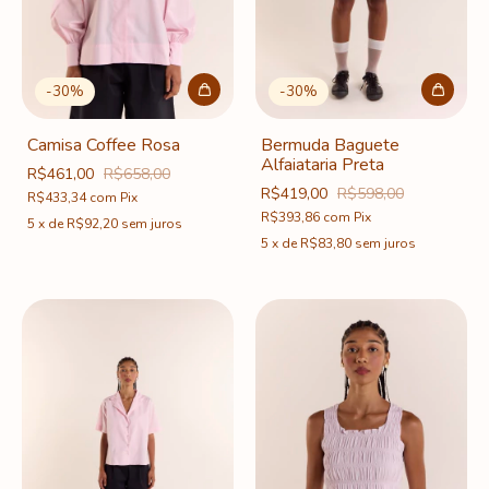
-
30
%
-
30
%
Camisa Coffee Rosa
Bermuda Baguete
Alfaiataria Preta
R$461,00
R$658,00
R$419,00
R$598,00
R$433,34
com
Pix
R$393,86
com
Pix
5
x
de
R$92,20
sem juros
5
x
de
R$83,80
sem juros