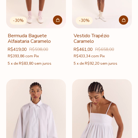
-
30
%
-
30
%
Bermuda Baguete
Vestido Trapézio
Alfaiataria Caramelo
Caramelo
R$419,00
R$598,00
R$461,00
R$658,00
R$393,86
com
Pix
R$433,34
com
Pix
5
x
de
R$83,80
sem juros
5
x
de
R$92,20
sem juros