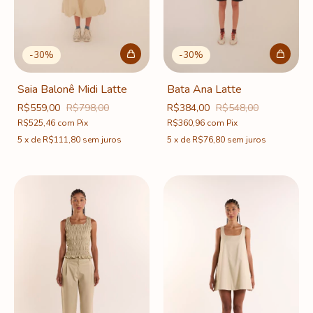
-
30
%
-
30
%
Saia Balonê Midi Latte
Bata Ana Latte
R$559,00
R$798,00
R$384,00
R$548,00
R$525,46
com
Pix
R$360,96
com
Pix
5
x
de
R$111,80
sem juros
5
x
de
R$76,80
sem juros