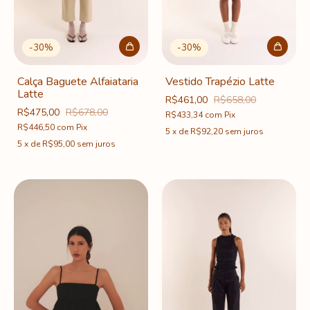
-
30
%
-
30
%
Calça Baguete Alfaiataria
Vestido Trapézio Latte
Latte
R$461,00
R$658,00
R$475,00
R$678,00
R$433,34
com
Pix
R$446,50
com
Pix
5
x
de
R$92,20
sem juros
5
x
de
R$95,00
sem juros