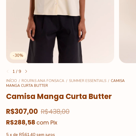
-
30
%
1
/
9
INÍCIO
/
ROUPAS ANA FONSACA
/
SUMMER ESSENTIALS
/
CAMISA
MANGA CURTA BUTTER
Camisa Manga Curta Butter
R$307,00
R$438,00
R$288,58
com
Pix
5
x
de
R$61,40
sem juros