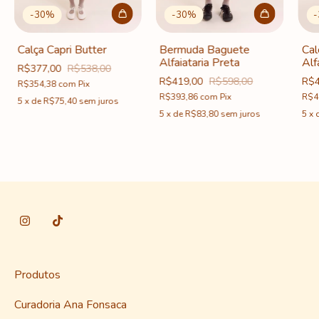
-
30
%
-
30
%
-
Calça Capri Butter
Bermuda Baguete
Cal
Alfaiataria Preta
Alf
R$377,00
R$538,00
R$419,00
R$598,00
R$4
R$354,38
com
Pix
R$393,86
com
Pix
R$4
5
x
de
R$75,40
sem juros
5
x
de
R$83,80
sem juros
5
x
Produtos
Curadoria Ana Fonsaca