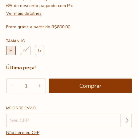
6% de desconto
pagando com Pix
Ver mais detalhes
Frete grátis
a partir de
R$800,00
TAMANHO
P
M
G
Última peça!
Alterar CEP
Entregas para o CEP:
MEIOS DE ENVIO
Não sei meu CEP