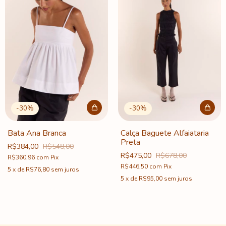
-
30
%
-
30
%
Bata Ana Branca
Calça Baguete Alfaiataria
Preta
R$384,00
R$548,00
R$475,00
R$678,00
R$360,96
com
Pix
R$446,50
com
Pix
5
x
de
R$76,80
sem juros
5
x
de
R$95,00
sem juros