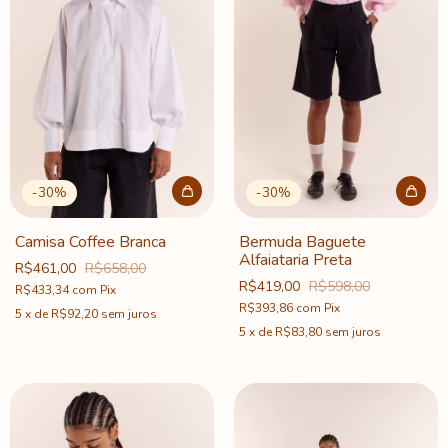
-
30
%
-
30
%
Camisa Coffee Branca
Bermuda Baguete
Alfaiataria Preta
R$461,00
R$658,00
R$419,00
R$598,00
R$433,34
com
Pix
R$393,86
com
Pix
5
x
de
R$92,20
sem juros
5
x
de
R$83,80
sem juros