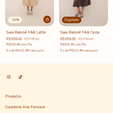
-
30
%
Esgotado
Saia Balonê Midi Latte
Saia Balonê Midi Cinza
R$559,00
R$798,00
R$559,00
R$798,00
R$525,46
com
Pix
R$525,46
com
Pix
5
x
de
R$111,80
sem juros
5
x
de
R$111,80
sem juros
Produtos
Curadoria Ana Fonsaca